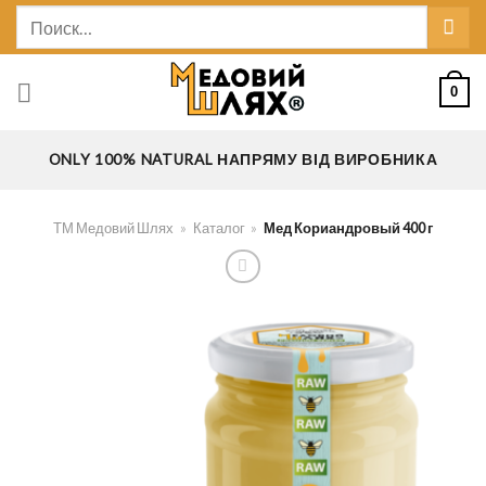
Skip
Искать:
to
content
0
ONLY 100% NATURAL НАПРЯМУ ВІД ВИРОБНИКА
ТМ Медовий Шлях
»
Каталог
»
Мед Кориандровый 400 г