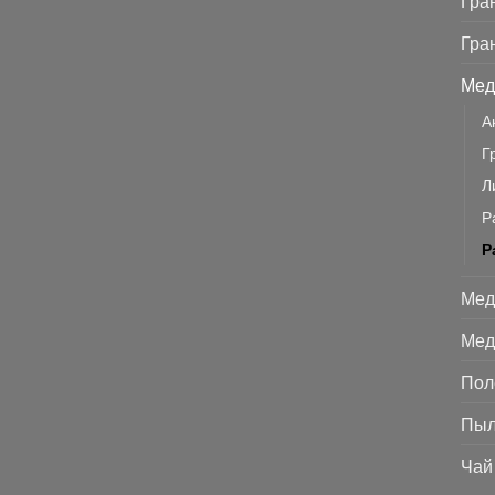
Гра
Гра
Мед
А
Г
Л
Р
Р
Мед
Мед
Пол
Пыл
Чай