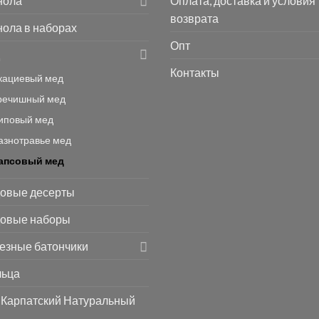
нола
Оплата, доставка и условия
возврата
нола в наборах
Опт
Контакты
кациевый мед
речишный мед
иповый мед
азнотравье мед
апсовый мед
овые десерты
овые наборы
езные батончики
ьца
 Карпатский Натуральный