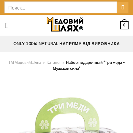
Skip
Искать:
to
content
0
ONLY 100% NATURAL НАПРЯМУ ВІД ВИРОБНИКА
ТМ Медовий Шлях
»
Каталог
»
Набор подарочный “Три меда –
Мужская сила”