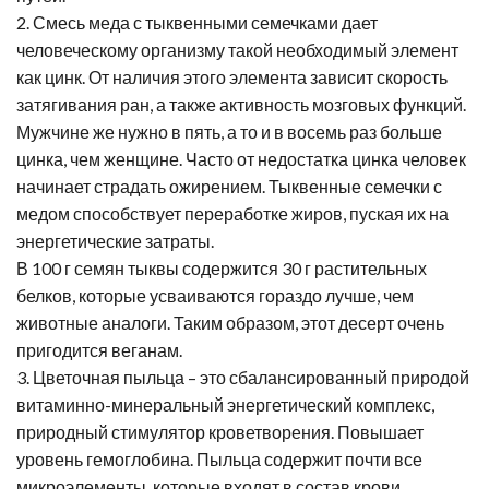
2. Смесь меда с тыквенными семечками дает
человеческому организму такой необходимый элемент
как цинк. От наличия этого элемента зависит скорость
затягивания ран, а также активность мозговых функций.
Мужчине же нужно в пять, а то и в восемь раз больше
цинка, чем женщине. Часто от недостатка цинка человек
начинает страдать ожирением. Тыквенные семечки с
медом способствует переработке жиров, пуская их на
энергетические затраты.
В 100 г семян тыквы содержится 30 г растительных
белков, которые усваиваются гораздо лучше, чем
животные аналоги. Таким образом, этот десерт очень
пригодится веганам.
3. Цветочная пыльца – это сбалансированный природой
витаминно-минеральный энергетический комплекс,
природный стимулятор кроветворения. Повышает
уровень гемоглобина. Пыльца содержит почти все
микроэлементы, которые входят в состав крови