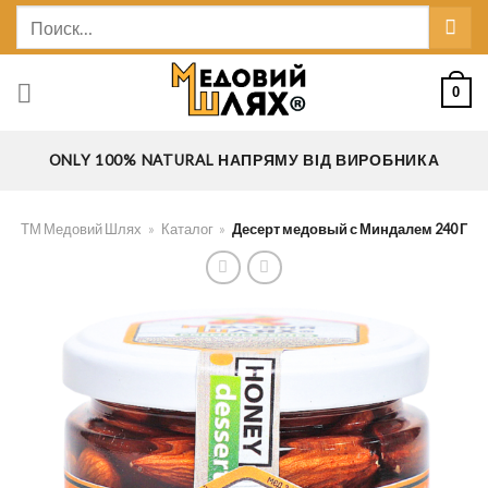
Skip
Искать:
to
content
0
ONLY 100% NATURAL НАПРЯМУ ВІД ВИРОБНИКА
ТМ Медовий Шлях
»
Каталог
»
Десерт медовый с Миндалем 240 Г