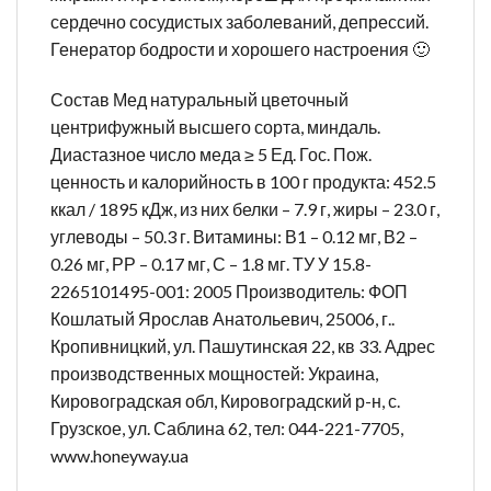
сердечно сосудистых заболеваний, депрессий.
Генератор бодрости и хорошего настроения 🙂
Состав Мед натуральный цветочный
центрифужный высшего сорта, миндаль.
Диастазное число меда ≥ 5 Ед. Гос. Пож.
ценность и калорийность в 100 г продукта: 452.5
ккал / 1895 кДж, из них белки – 7.9 г, жиры – 23.0 г,
углеводы – 50.3 г. Витамины: В1 – 0.12 мг, В2 –
0.26 мг, РР – 0.17 мг, С – 1.8 мг. ТУ У 15.8-
2265101495-001: 2005 Производитель: ФОП
Кошлатый Ярослав Анатольевич, 25006, г..
Кропивницкий, ул. Пашутинская 22, кв 33. Адрес
производственных мощностей: Украина,
Кировоградская обл, Кировоградский р-н, с.
Грузское, ул. Саблина 62, тел: 044-221-7705,
www.honeyway.ua