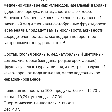
медленно усваиваемых углеводов, идеальный вариант
здорового перекуса или вкусности к чаю и кофе.
Бережно обжаренные овсяные хлопья, натуральный
пчелиный мед и специально отобранные фрукты, орехи
и семена чиа придадут вам выносливости, активности,
сосредоточенности, а также подарят невероятное
гастрономическое удовольствие!
Состав: хлопья овсяные, мед натуральный цветочный,
семена чиа, орехи (миндаль, грецкий орех, арахис),
фрукты сушеные (курага, вишня, изюм), рис воздушный,
какао-порошок, вода питьевая, масло подсолнечное
нерафинированное.
Пищевая ценность на 100 г продукта: белки – 12,73 г,
жиры – 18,79 г, углеводы – 37,34 г.
Энергетическая ценность: 369,39 ккал.
Вес: 40 г.