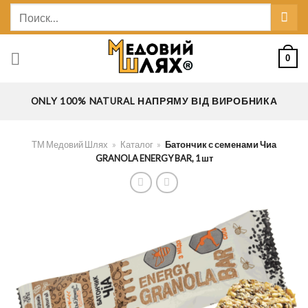
Skip
Искать:
to
content
0
ONLY 100% NATURAL НАПРЯМУ ВІД ВИРОБНИКА
ТМ Медовий Шлях
»
Каталог
»
Батончик с семенами Чиа
GRANOLA ENERGY BAR, 1 шт