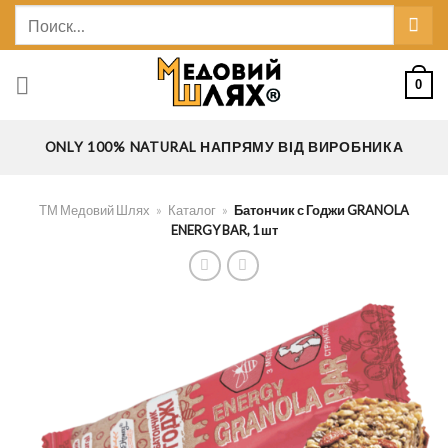
Skip
Искать:
to
content
0
ONLY 100% NATURAL НАПРЯМУ ВІД ВИРОБНИКА
ТМ Медовий Шлях
»
Каталог
»
Батончик с Годжи GRANOLA
ENERGY BAR, 1 шт