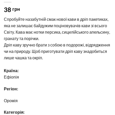
38
грн
Спробуйте назабутній смак нової кави в дріп пакетиках,
яка не залишає байдужим поціновувачів кави зі всього
Світу. Кава має нотки персика, сицилійського апельсину,
гранату та порічки.
Дріп каву зручно брати з собою в подорожі, відрядження
чи на природу. Щоб приготувати дріп каву знадобиться
лише чашка та окріп.
Країна:
Ефіопія
Регіон:
Оромія
Категорія: