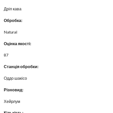
Дріп кава
Обробка:
Natural
Оцінка якості:
87
Станція обробки:
Оддо шакісо
Різновид:
Хейрлум
Кількість: