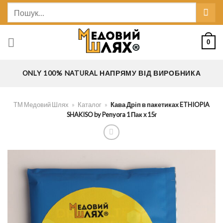
Skip
Шукати:
to
content
0
ONLY 100% NATURAL НАПРЯМУ ВІД ВИРОБНИКА
ТМ Медовий Шлях
»
Каталог
»
Кава Дріп в пакетиках ETHIOPIA
SHAKISO by Penyora 1 Пак x 15г