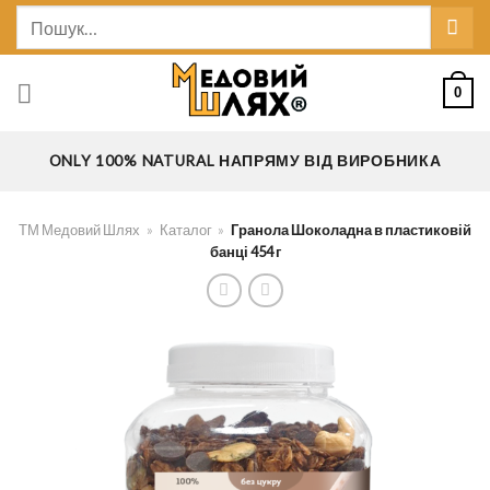
Skip
Шукати:
to
content
0
ONLY 100% NATURAL НАПРЯМУ ВІД ВИРОБНИКА
ТМ Медовий Шлях
»
Каталог
»
Гранола Шоколадна в пластиковій
банці 454 г