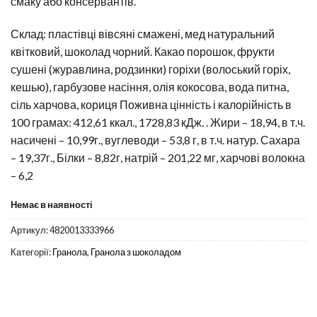
смаку або консервантів.
Склад: пластівці вівсяні смажені, мед натуральний
квітковий, шоколад чорний. Какао порошок, фрукти
сушені (журавлина, родзинки) горіхи (волоський горіх,
кешью), гарбузове насіння, олія кокосова, вода питна,
сіль харчова, кориця Поживна цінність і калорійність в
100 грамах: 412,61 ккал., 1728,83 кДж. . Жири – 18,94, в т.ч.
насичені – 10,99г., вуглеводи – 53,8 г, в т.ч. натур. Сахара
– 19,37г., Білки – 8,82г, натрій – 201,22 мг, харчові волокна
– 6,2
Немає в наявності
Артикул:
4820013333966
Категорії:
Гранола
,
Гранола з шоколадом