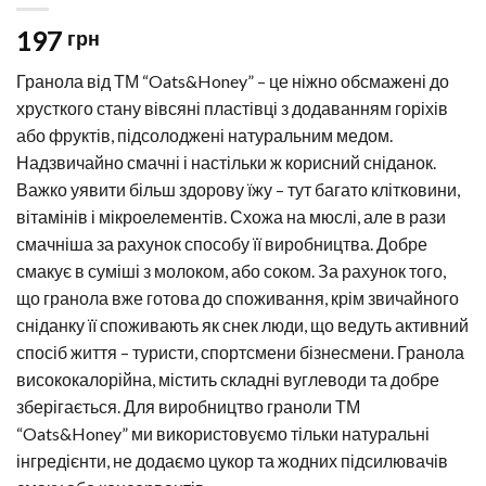
197
грн
Гранола від ТМ “Oats&Honey” – це ніжно обсмажені до
хрусткого стану вівсяні пластівці з додаванням горіхів
або фруктів, підсолоджені натуральним медом.
Надзвичайно смачні і настільки ж корисний сніданок.
Важко уявити більш здорову їжу – тут багато клітковини,
вітамінів і мікроелементів. Схожа на мюслі, але в рази
смачніша за рахунок способу її виробництва. Добре
смакує в суміші з молоком, або соком. За рахунок того,
що гранола вже готова до споживання, крім звичайного
сніданку її споживають як снек люди, що ведуть активний
спосіб життя – туристи, спортсмени бізнесмени. Гранола
висококалорійна, містить складні вуглеводи та добре
зберігається. Для виробництво граноли ТМ
“Oats&Honey” ми використовуємо тільки натуральні
інгредієнти, не додаємо цукор та жодних підсилювачів