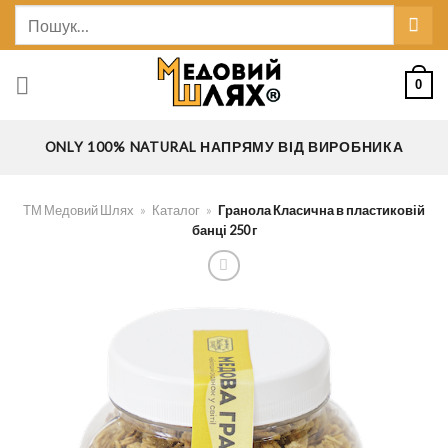
Skip
Шукати:
to
content
0
ONLY 100% NATURAL НАПРЯМУ ВІД ВИРОБНИКА
ТМ Медовий Шлях
»
Каталог
»
Гранола Класична в пластиковій
банці 250 г