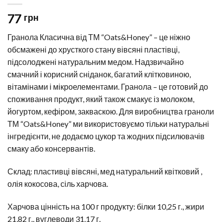
77
грн
Гранола Класична від ТМ “Oats&Honey” – це ніжно
обсмажені до хрусткого стану вівсяні пластівці,
підсолоджені натуральним медом. Надзвичайно
смачний і корисний сніданок, багатий клітковиною,
вітамінами і мікроелементами. Гранола – це готовий до
споживання продукт, який також смакує із молоком,
йогуртом, кефіром, закваскою. Для виробництва граноли
ТМ “Oats&Honey” ми використовуємо тільки натуральні
інгредієнти, не додаємо цукор та жодних підсилювачів
смаку або консервантів.
Склад: пластивці вівсяні, мед натуральний квітковий ,
олія кокосова, сіль харчова.
Харчова цінність на 100 г продукту: білки 10,25 г., жири
21,82 г., вуглеводи 31.17 г.