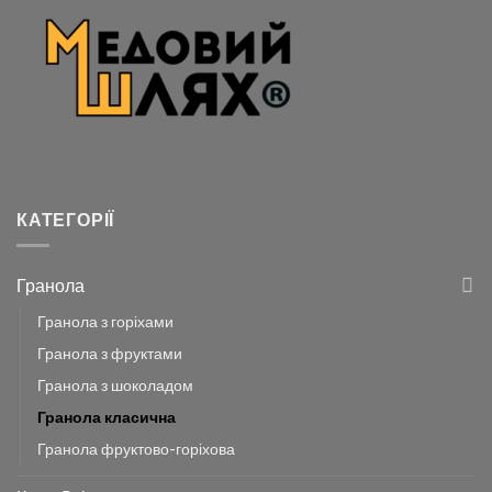
КАТЕГОРІЇ
Гранола
Гранола з горіхами
Гранола з фруктами
Гранола з шоколадом
Гранола класична
Гранола фруктово-горіхова