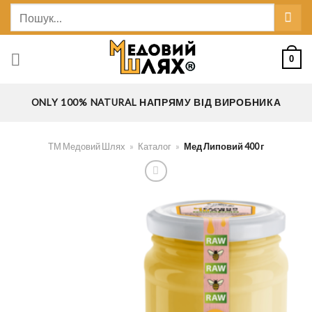
Skip
Шукати:
to
content
0
ONLY 100% NATURAL НАПРЯМУ ВІД ВИРОБНИКА
ТМ Медовий Шлях
»
Каталог
»
Мед Липовий 400 г