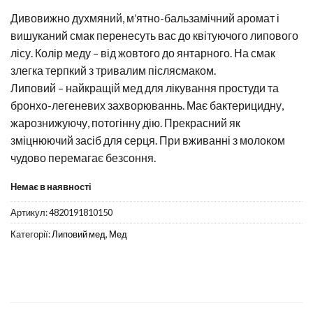
Дивовижно духмяний, м’ятно-бальзамічний аромат і
вишуканий смак перенесуть вас до квітуючого липового
лісу. Колір меду – від жовтого до янтарного. На смак
злегка терпкий з тривалим післясмаком.
Липовий – найкращій мед для лікування простуди та
бронхо-легеневих захворюваннь. Має бактерицидну,
жарознижуючу, потогінну дію. Прекрасний як
зміцнюючий засіб для серця. При вживанні з молоком
чудово перемагає безсоння.
Немає в наявності
Артикул:
4820191810150
Категорії:
Липовий мед
,
Мед