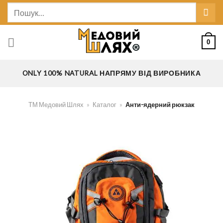
Skip
Шукати:
to
content
0
ONLY 100% NATURAL НАПРЯМУ ВІД ВИРОБНИКА
ТМ Медовий Шлях
»
Каталог
»
Анти-ядерний рюкзак